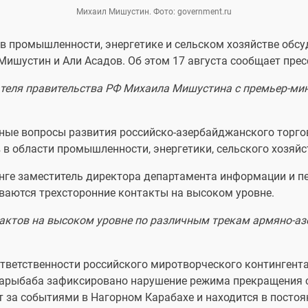
Михаил Мишустин. Фото: government.ru
в промышленности, энергетике и сельском хозяйстве обсу
ишустин и Али Асадов. Об этом 17 августа сообщает прес
ателя правительства РФ Михаила Мишустина с премьер-ми
ьные вопросы развития российско-азербайджанского торго
в области промышленности, энергетики, сельского хозяйс
инге заместитель директора департамента информации и 
ваются трехсторонние контакты на высоком уровне.
тактов на высоком уровне по различным трекам армяно-а
ответственности российского миротворческого контингент
Сарыбаба зафиксировано нарушение режима прекращения 
за событиями в Нагорном Карабахе и находится в постоян