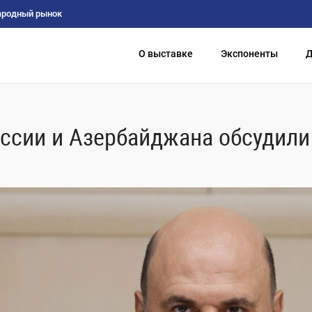
ародный рынок
О выставке
Экспоненты
Д
оссии и Азербайджана обсудил