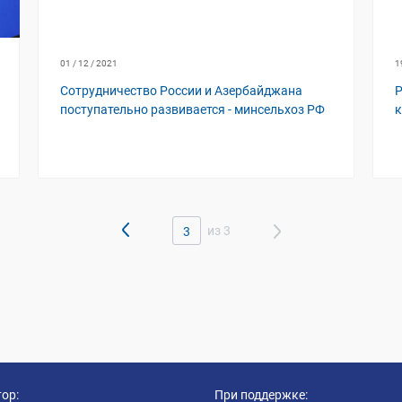
01 / 12 / 2021
1
Сотрудничество России и Азербайджана
Р
поступательно развивается - минсельхоз РФ
к
из 3
3
ор:
При поддержке: