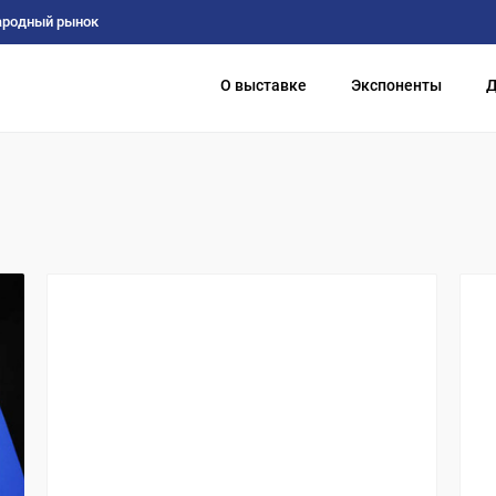
ародный рынок
О выставке
Экспоненты
Д